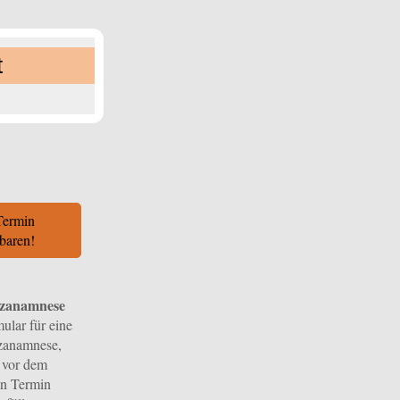
t
Termin
nbaren!
zanamnese
ular für eine
zanamnese,
e vor dem
en Termin