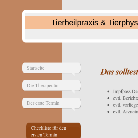
Tierheilpraxis & Tierphys
Startseite
Das solltest
Die Therapeutin
Impfpass Dei
evtl. Bericht
Der erste Termin
evtl. vorlie
evtl. Arznei
Checkliste für den
ersten Termin