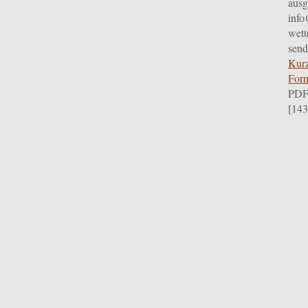
ausg
info
wett
sen
Kur
Form
PDF
[14