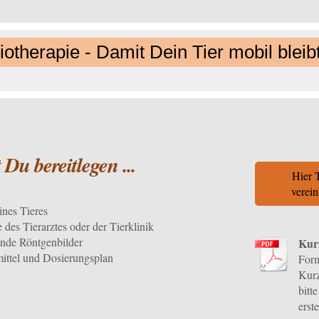
iotherapie - Damit Dein Tier mobil bleib
 Du bereitlegen ...
Hier 
verei
nes Tieres
e des Tierarztes oder der Tierklinik
gende Röntgenbilder
Kur
mittel und Dosierungsplan
Form
Kur
bitt
erst