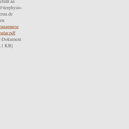
efüllt an
@tierphysio-
erau.de
den
zanamnese
ular.pdf
-Dokument
3.1 KB]